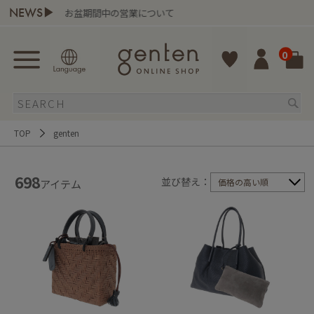
NEWS▶
お盆期間中の営業について
gente
0
TOP
genten
698
並び替え：
価格の高い順
アイテム