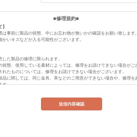
■修理規約■
て】
際は事前に製品の状態、中にお忘れ物が無いかの確認をお願い致します
細かいキズなどが入る可能性がございます。
】
売した製品の修理に限られます。
の状態、使用している素材によっては、修理をお請けできない場合がご
されたものについては、修理をお請けできない場合がございます。
製品に関しては、同じ金具、革などのご用意ができない場合や、修理を
ます。
、修理をせずにご返却させていただきますことをご了承下さい。
料】
積りは、概算であり、修理依頼品をお送りいただいた後、
年末年始・GW・お盆休み等、長期休業期間を除く）に正式なお見積りをご
有効期間は6 カ月とさせていただきます。
原則としてお客様負担になります。