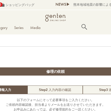
NEWS▶
熊本地域地震の影響によ
0
ショッピングバッグ
egory
Series
Media
修理の依頼
情報入力
Step2
入力内容の確認
Step3
以下のフォームにそって必要事項をご入力ください。
ご依頼内容確認後、担当者よりメールをお送りさせていただきます。
お申込みにあたっては、必ず修理規約をご一読ください。