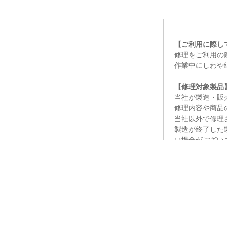
【ご利用に際し
修理をご利用の
作業中にしわや
【修理対象製品
当社が製造・販
修理内容や商品
当社以外で修理
製造が終了した
い場合がござい
修理不能の場合
【お見積り・送
メールでのお見
14 日以内（
す。
お見積り金額の
以下の送料は、