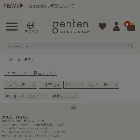
NEWS▶
gentenのお修理について
ポイン
0
TOP
タスカ
このカテゴリーに関連するタグ
＃財布 レディース
＃牛革 財布
＃ショルダーバッグ レディース
＃ショルダーバッグ 旅行
＃財布 シンプル
タスカ -TASCA-
気付いたら、毎日、使ってる「タスカ」
バッファローレザーのタフさや革の表情を生かしながらソ
フトに仕上げたgentenオリジナルの素材。
タウン使いはもちろんのこと、ビジネスシーンで使っても
カチッとしすぎず、ほどよいヌケ感が演出できます。