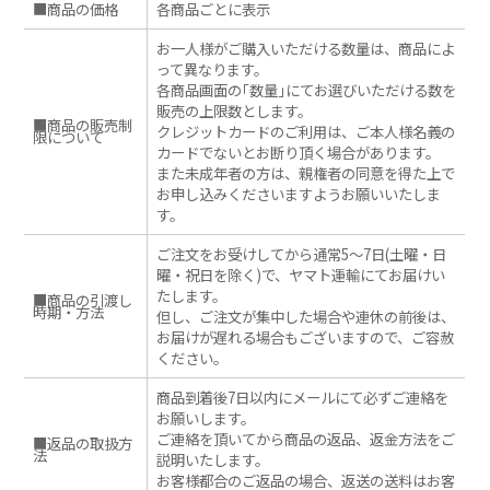
■商品の価格
各商品ごとに表示
お一人様がご購入いただける数量は、商品によ
って異なります。
各商品画面の｢数量｣にてお選びいただける数を
販売の上限数とします。
■商品の販売制
クレジットカードのご利用は、ご本人様名義の
限について
カードでないとお断り頂く場合があります。
また未成年者の方は、親権者の同意を得た上で
お申し込みくださいますようお願いいたしま
す。
ご注文をお受けしてから通常5～7日(土曜・日
曜・祝日を除く)で、ヤマト運輸にてお届けい
たします。
■商品の引渡し
時期・方法
但し、ご注文が集中した場合や連休の前後は、
お届けが遅れる場合もございますので、ご容赦
ください。
商品到着後7日以内にメールにて必ずご連絡を
お願いします。
ご連絡を頂いてから商品の返品、返金方法をご
■返品の取扱方
法
説明いたします。
お客様都合のご返品の場合、返送の送料はお客