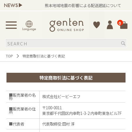
NEWS▶
6）
熊本地域地震の影響による配送遅延について
0
TOP
特定商取引法に基づく表記
特定商取引法に基づく表記
■販売業者の名
株式会社ビービーエフ
称
〒100-0011
■販売業者の住
所
東京都千代田区内幸町1-3-2 内幸町東急ビル7F
■代表者
代表取締役:田村 淳