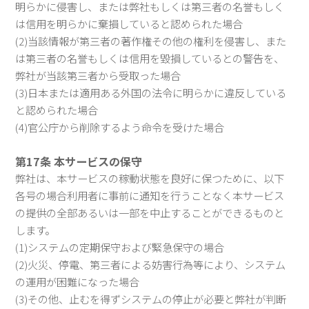
明らかに侵害し、または弊社もしくは第三者の名誉もしく
は信用を明らかに棄損していると認められた場合
(2)当該情報が第三者の著作権その他の権利を侵害し、また
は第三者の名誉もしくは信用を毀損しているとの警告を、
弊社が当該第三者から受取った場合
(3)日本または適用ある外国の法令に明らかに違反している
と認められた場合
(4)官公庁から削除するよう命令を受けた場合
第17条 本サービスの保守
弊社は、本サービスの稼動状態を良好に保つために、以下
各号の場合利用者に事前に通知を行うことなく本サービス
の提供の全部あるいは一部を中止することができるものと
します。
(1)システムの定期保守および緊急保守の場合
(2)火災、停電、第三者による妨害行為等により、システム
の運用が困難になった場合
(3)その他、止むを得ずシステムの停止が必要と弊社が判断