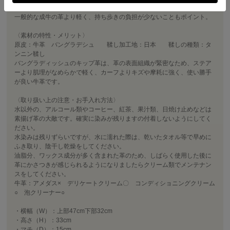
のおかげで軽く揉みほぐせば元どおりに。
一般的な成牛の革より軽く、持ち歩きの負担が少ないこともポイント。
〈素材の特性・メリット〉
原皮：牛革 バングラデシュ 鞣し加工地：日本 鞣しの種類：タ
ンニン鞣し
バングラディッシュのキップ革は、革の表面組織が緊密なため、ステア
ーより肌理がなめらかで軽く、カーフよりキズや摩耗に強く、使い勝手
が良い牛革です。
〈取り扱い上の注意・お手入れ方法〉
水以外の、アルコール類やコーヒー、紅茶、果汁類、日焼け止めなどは
素揚げ革の大敵です。確実に染みが残りますの付着しないようにしてく
ださい。
水染みは残りずらいですが、水に濡れた際は、乾いたタオル等で早めに
ふき取り、陰干し乾燥をしてください。
油脂分、ワックス成分が多く含まれた革のため、しばらく使用した後に
革にかさつきが感じられるようになりましたらクリーム類でメンテナン
スをしてください。
牛革：アメダス× デリケートクリーム〇 コンディショニングクリーム
○ 泡クリーナー○
・横幅（W）：上部47cm下部32cm
・高さ（H）：33cm
・マチ（D）：15cm