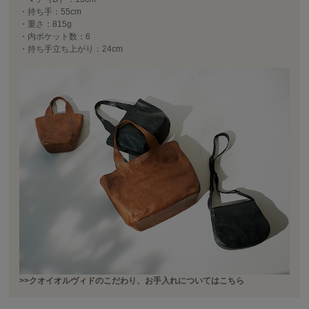
・持ち手：55cm
・重さ：815g
・内ポケット数：6
・持ち手立ち上がり：24cm
>>クオイオルヴィドのこだわり、お手入れについてはこちら