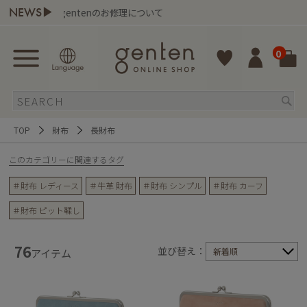
NEWS▶
entenのお修理について
熊本地域地
0
TOP
財布
長財布
このカテゴリーに関連するタグ
＃財布 レディース
＃牛革 財布
＃財布 シンプル
＃財布 カーフ
＃財布 ピット鞣し
76
並び替え：
新着順
アイテム