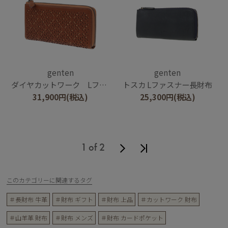
genten
genten
ダイヤカットワーク Lファスナー長財布
トスカ Lファスナー長財布
31,900
円
(税込)
25,300
円
(税込)
1 of 2
このカテゴリーに関連するタグ
＃長財布 牛革
＃財布 ギフト
＃財布 上品
＃カットワーク 財布
＃山羊革 財布
＃財布 メンズ
＃財布 カードポケット