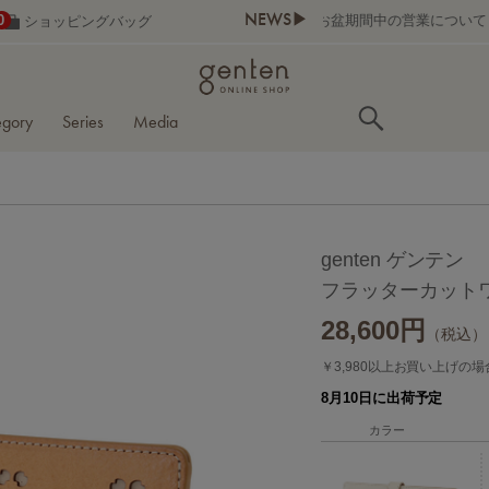
NEWS▶
0
ショッピングバッグ
egory
Series
Media
genten ゲンテン
フラッターカットワ
28,600
円
（税込）
￥3,980以上お買い上げの
8月10日に出荷予定
カラー