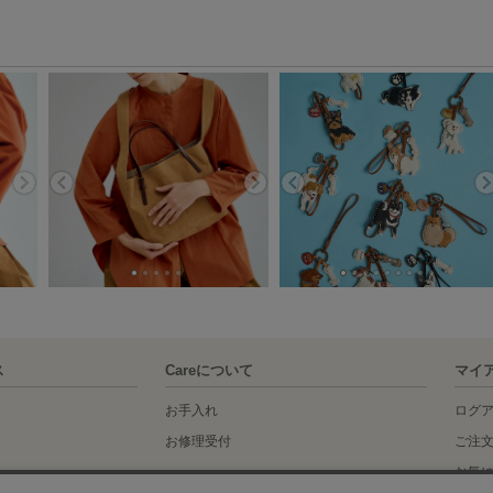
ス
Careについて
マイ
お手入れ
ログ
お修理受付
ご注
お気