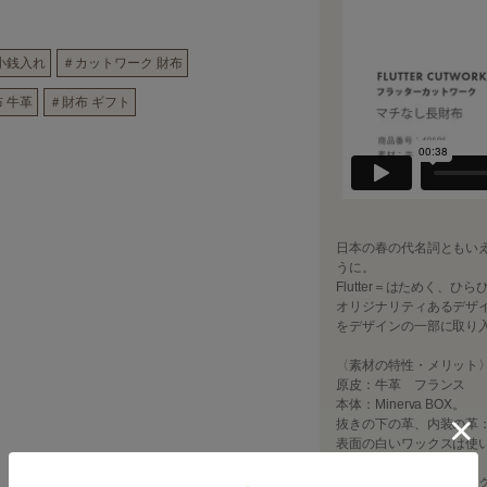
小銭入れ
＃カットワーク 財布
 牛革
＃財布 ギフト
日本の春の代名詞ともい
うに。
Flutter＝はためく、
オリジナリティあるデザ
をデザインの一部に取り
〈素材の特性・メリット
原皮：牛革 フランス
本体：Minerva BOX。
抜きの下の革、内装の革
表面の白いワックスは使
ます。
浅い爪傷やチョークマーク