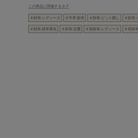
この商品に関連するタグ
＃財布 レディース
＃牛革 財布
＃財布 ピット鞣し
＃財布 
＃財布 経年変化
＃財布 定番
＃長財布 レディース
＃長財布