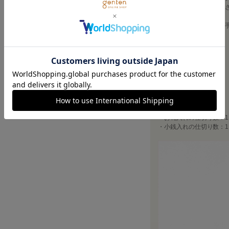
く拭くと、ある程度軽減
〈取り扱い上の注意・お
革： アメダス 〇 
泡クリーナー○
・横幅（W）：19.5cm
・高さ（H）：9.5cm
・マチ（D）：0.5cm
・重さ：105g
・カードポケット数：8
・ポケット数：1
・お札入れの仕切り数：1
・小銭入れの仕切り数：1