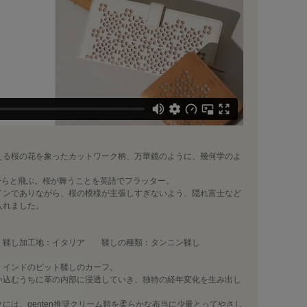
える桜の花を象ったカットワーク柄、万華鏡のように、幾何学のよ
ひらひらと飛ぶ。桜が舞うことを英語でフラッター。
インでありながら、桜の模様が主張しすぎないよう、隠れ富士など
入れました。
〉
 鞣し加工地：イタリア 鞣しの種類：タンニン鞣し
：インドのピット鞣しのカーフ。
い込むうちに革の内部に浸透していき、独特の経年変化を生み出し
には、genten推奨クリーム類を柔らかな布当に少量とってやさし