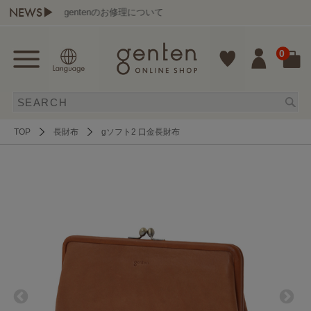
NEWS▶
gentenのお修理について
0
TOP
長財布
gソフト2 口金長財布