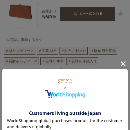
在庫あり
店舗在庫
チャ
この商品に関連するタグ
＃財布 レディース
＃牛革 財布
＃財布 小銭入れ
＃財布 経年変化
＃長財布 レディース
＃長財布 牛革
＃長財布 小銭入れ
＃長財布 経年変化
＃がま口 財布
＃がま口 長財布
商品詳細
gentenの「g」から名づけた「gソフト」がアップデート。
牛革をうすくすいて仕上げた、軽さと柔らかさが特徴。手に持った時の
馴染みと肌触りの良さも印象的。もちろん経年による革のエイジング変
化も楽しめます。使う人に合わせて変化し、ライフスタイルを色濃く反
映します。