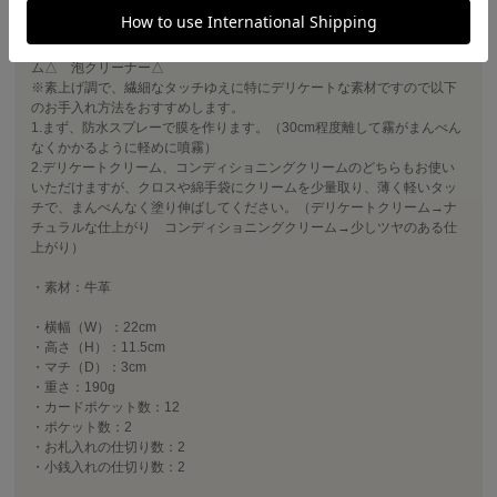
〈取り扱い上の注意・お手入れ方法〉
牛革：アメダス△ デリケートクリーム△ コンディショニングクリー
ム△ 泡クリーナー△
※素上げ調で、繊細なタッチゆえに特にデリケートな素材ですので以下
のお手入れ方法をおすすめします。
1.まず、防水スプレーで膜を作ります。（30cm程度離して霧がまんべん
なくかかるように軽めに噴霧）
2.デリケートクリーム、コンディショニングクリームのどちらもお使い
いただけますが、クロスや綿手袋にクリームを少量取り、薄く軽いタッ
チで、まんべんなく塗り伸ばしてください。（デリケートクリーム→ナ
チュラルな仕上がり コンディショニングクリーム→少しツヤのある仕
上がり）
・素材：牛革
・横幅（W）：22cm
・高さ（H）：11.5cm
・マチ（D）：3cm
・重さ：190g
・カードポケット数：12
・ポケット数：2
・お札入れの仕切り数：2
・小銭入れの仕切り数：2