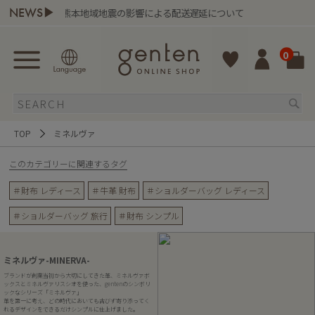
NEWS▶
地域地震の影響による配送遅延について
お盆期間中の
0
TOP
ミネルヴァ
このカテゴリーに関連するタグ
＃財布 レディース
＃牛革 財布
＃ショルダーバッグ レディース
＃ショルダーバッグ 旅行
＃財布 シンプル
ミネルヴァ-MINERVA-
ブランドが創業当初から大切にしてきた革、ミネルヴァボ
ックスとミネルヴァリスシオを使った、gentenのシンボリ
ックなシリーズ「ミネルヴァ」
革を第一に考え、どの時代においても古びず寄り添ってく
れるデザインをできるだけシンプルに仕上げました。