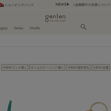
NEWS▶
0
ショッピングバッグ
egory
Series
Media
＃財布 ピット鞣し
＃ショルダーバッグ 軽い
＃財布 経年変化
＃財布 定番