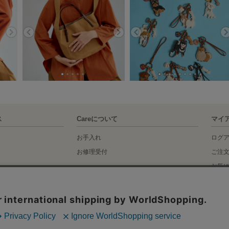
ス
Careについて
マイ
お手入れ
ログ
お修理受付
ご注
お気
idance
く表記
ー