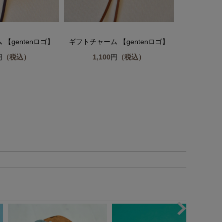
【gentenロゴ】
ギフトチャーム 【gentenロゴ】
ギフトチ
B
円
（税込）
1,100
円
（税込）
1,10