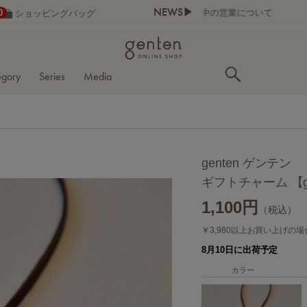
NEWS▶
0
ショッピングバッグ
egory
Series
Media
】
genten ゲンテン
ギフトチャーム 【g
1,100
円
（税込）
￥3,980以上お買い上げの
8月10日に出荷予定
カラー