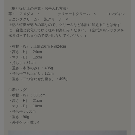
〈取り扱い上の注意・お手入れ方法〉
革： アメダス × デリケートクリーム × コンディシ
ョニングクリーム× 泡クリーナー×
上記の特徴が魅力の革なので、クリームなど余計に加えることはせず
に、自然と変化してゆく様をお楽しみください。（空拭きもワックスを
拭き取ってしまうので使用しないでください。）
・横幅（W）：上部26cm下部24cm
・高さ（H）：24cm
・マチ（D）：12cm
・持ち手：31cm
・重さ（本体のみ）：405g
・持ち手立ち上がり：12cm
・重さ（二つ合わせた重さ）：495g
巾着バッグ
・横幅（W）：30.5cm
・高さ（H）：21cm
・マチ（D）：10cm
・持ち手：66cm
・重さ：90g
・外ポケット数：4