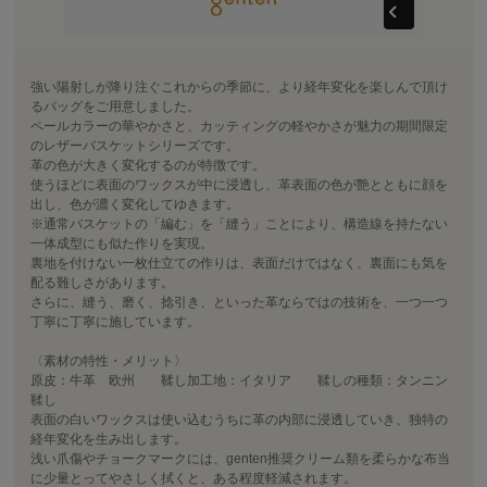
強い陽射しが降り注ぐこれからの季節に、より経年変化を楽しんで頂け
るバッグをご用意しました。
ペールカラーの華やかさと、カッティングの軽やかさが魅力の期間限定
のレザーバスケットシリーズです。
革の色が大きく変化するのが特徴です。
使うほどに表面のワックスが中に浸透し、革表面の色が艶とともに顔を
出し、色が濃く変化してゆきます。
※通常バスケットの「編む」を「縫う」ことにより、構造線を持たない
一体成型にも似た作りを実現。
裏地を付けない一枚仕立ての作りは、表面だけではなく、裏面にも気を
配る難しさがあります。
さらに、縫う、磨く、捻引き、といった革ならではの技術を、一つ一つ
丁寧に丁寧に施しています。
〈素材の特性・メリット〉
原皮：牛革 欧州 鞣し加工地：イタリア 鞣しの種類：タンニン
鞣し
表面の白いワックスは使い込むうちに革の内部に浸透していき、独特の
経年変化を生み出します。
浅い爪傷やチョークマークには、genten推奨クリーム類を柔らかな布当
に少量とってやさしく拭くと、ある程度軽減されます。