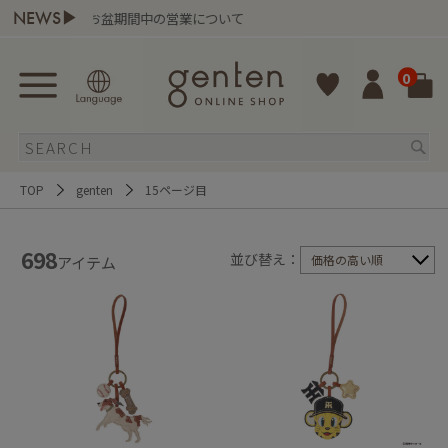
NEWS▶
お盆期間中の営業について
gente
0
TOP
genten
15ページ目
698
並び替え：
価格の高い順
アイテム