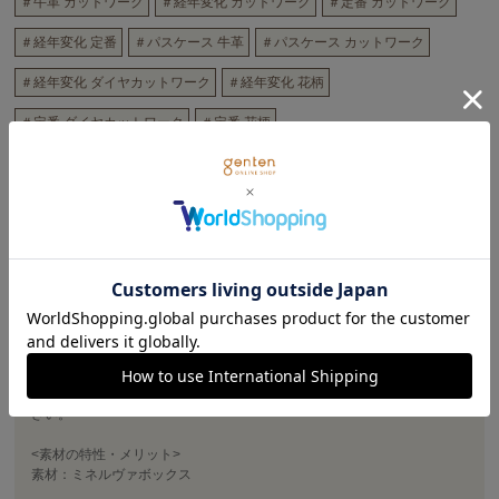
＃牛革 カットワーク
＃経年変化 カットワーク
＃定番 カットワーク
＃経年変化 定番
＃パスケース 牛革
＃パスケース カットワーク
＃経年変化 ダイヤカットワーク
＃経年変化 花柄
＃定番 ダイヤカットワーク
＃定番 花柄
商品詳細
連続した花模様は、その整然とした美しさが魅力のシリーズ。
genten定番の花模様「カットワーク」を極小にダイヤ型に散りばめた、
ダイヤカットワーク。
使用する素材は、定番のイタリア、バダラッシカルロ社のミネルヴァボ
ックス。
より繊細に仕上げた小さな多面体の透かし模様は、革表面の地シボと合
わさり、より複雑に表情豊かに映し出してくれます。
美しく繊細な花模様の景色とともに、たしかな経年変化をお楽しみくだ
さい。
<素材の特性・メリット>
素材：ミネルヴァボックス