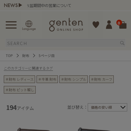
NEWS▶
お盆期間中の営業について
gente
0
TOP
財布
5ページ目
このカテゴリーに関連するタグ
＃財布 レディース
＃牛革 財布
＃財布 シンプル
＃財布 カーフ
＃財布 ピット鞣し
194
並び替え：
価格の安い順
アイテム