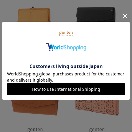
genten
genten
トスカ 口金長財布
トスカ ギャルソン長財布
31,900
円
(税込)
31,900
円
(税込)
genten
genten