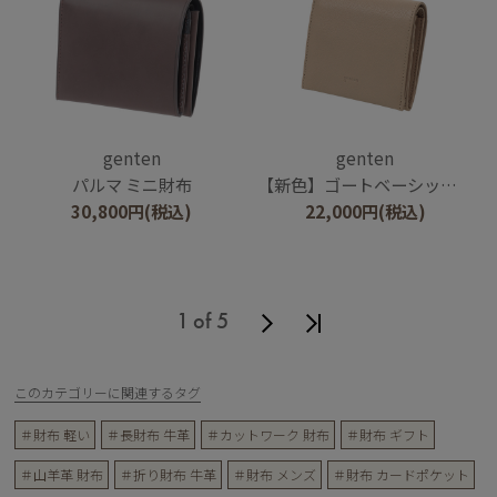
genten
genten
パルマ ミニ財布
【新色】ゴートベーシック 二つ折りBOX財布
30,800
円
(税込)
22,000
円
(税込)
1 of 5
このカテゴリーに関連するタグ
＃財布 軽い
＃長財布 牛革
＃カットワーク 財布
＃財布 ギフト
＃山羊革 財布
＃折り財布 牛革
＃財布 メンズ
＃財布 カードポケット