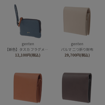
genten
genten
【新色】タスカ フラグメントケース
パルマ 二つ折り財布
12,100
円
(税込)
29,700
円
(税込)