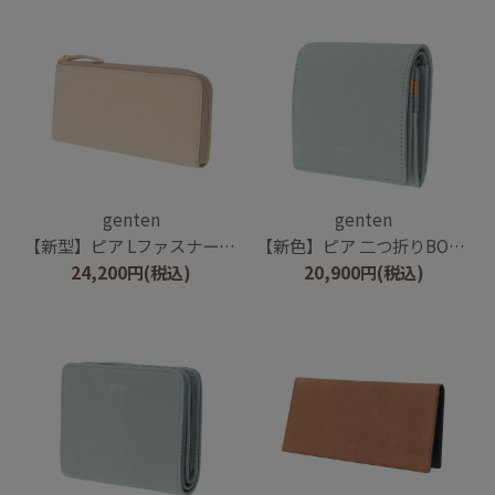
genten
genten
【新型】ピア Lファスナー長財布
【新色】ピア 二つ折りBOX財布
24,200
円
(税込)
20,900
円
(税込)