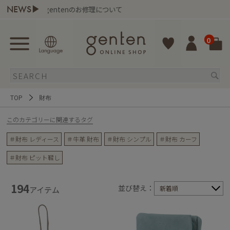
NEWS▶
ntenのお修理について
熊本地域地震
0
TOP
財布
このカテゴリーに関連するタグ
＃財布 レディース
＃牛革 財布
＃財布 シンプル
＃財布 カーフ
＃財布 ピット鞣し
194
並び替え：
新着順
アイテム