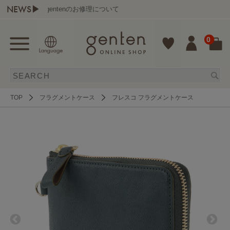
NEWS▶
gentenのお修理について
熊
0
TOP
フラグメントケース
フレスコ フラグメントケース