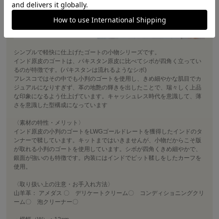
シンプルで軽快に仕上げたゴートの小物シリーズです。
インド原皮のゴートは、パキスタン原皮に比べてシボが四角く立ってい
るのが特徴です。(パキスタンは流れるようなシボ)
フレスコではその中でも小判のゴートを使用し、きめ細やかな肌目でカ
ジュアルになりすぎず、革の地艶の輝きを出したことで、瑞々しく上品
な印象になるよう仕上げています。キャッシュレス時代を意識して、薄
さを意識した型構成になっています
〈素材の特性・メリット〉
インド原皮の小判のゴートをLWGゴールドレートを獲得したインドのタ
ンナーで鞣しています。キットまではいきませんが、小物だからこそ版
が取れる小判のゴートを使用しています。シボが四角くきめ細やかで、
銀面が強いのも特徴です。内装にはインドでピット鞣しをしたカーフを
使用。
〈取り扱い上の注意・お手入れ方法〉
山羊革： アメダス 〇 デリケートクリーム〇 コンディショニングクリ
ーム〇 泡クリーナー〇