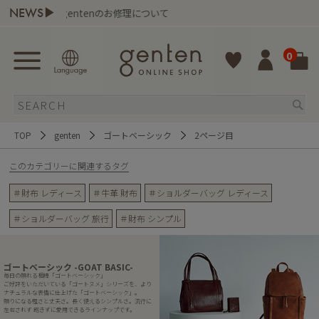
NEWS▶
entenのお修理について
熊本地域地
0
TOP
genten
ゴートベーシック
2ページ目
このカテゴリーに関連するタグ
＃財布 レディース
＃牛革 財布
＃ショルダーバッグ レディース
＃ショルダーバッグ 旅行
＃財布 シンプル
ゴートベーシック -GOAT BASIC-
毎日の頼れる相棒「ゴートベーシック」
ご好評をいただいている「ゴートヌメ」シリーズを、より
ナチュラルな表情に仕上げた「ゴートベーシック」。
頼りになる軽さと丈夫さ。長く使えるシンプルさ。流行に
左右されず 飽きずに愛用できるラインナップです。