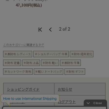
47,300
円
(税込)
2 of 2
このカテゴリーに関連するタグ
＃長財布 レディース
＃ショルダーバッグ 牛革
＃財布 経年変化
＃財布 定番
＃財布 上品
＃財布 軽い
＃長財布 牛革
＃カットワーク 財布
＃軽い トートバッグ
＃財布 ギフト
ショッピングガイド
お知らせ
マイページ
ログアウト