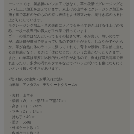
ーシックでは、製品後のバフ加工ではなく、革の段階でグレージングと
いう仕上げ加工を加えています。素上げの山羊革にグレージング加工を
施す事で素材のそのものの持つ表情をより際立たせ、奥行き感のある仕
上がりにしています。
※グレージング加工＝革の表面にメノウ石を当て磨き上げる仕上げの名
称。一枚一枚専門の職人が手作業で行っています。
ゴートの魅力はなんといってもその軽さです。革が薄い。薄いのです
が、繊維質が緻密で詰まっているので弾力性があり、しなやかでやわら
か。革が自然に体のラインに添ってくれて、背中や腰骨に不自然に当た
る違和感がなく、まさに「体になじむ」という言葉がぴったりきます。
また、山羊革は摩擦に比較的強い特性があるので、例えば満員電車で擦
れあったり、多少の汚れをタオルなどでババッと拭いても傷になりにく
いという扱いやすさがあります。
<取り扱いの注意・お手入れ方法>
山羊革：アメダス○ デリケートクリーム○
・素材：山羊革
・横幅（W）：上部27cm下部27cm
・高さ（H）：24cm
・マチ（D）：14cm
・持ち手：49cm
・重さ：550g
・外ポケット数：1
・内ポケット数：3