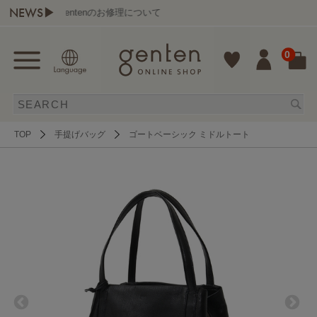
NEWS▶
gentenのお修理について
0
TOP
手提げバッグ
ゴートベーシック ミドルトート