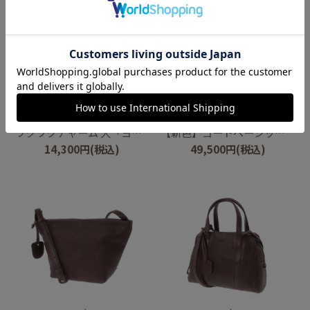
genten
genten
ワクワクチャーム 犬「ヨークシャー・テリア」
【新色】ゴートベーシック ミドルトート
14,300
円
(税込)
49,500
円
(税込)