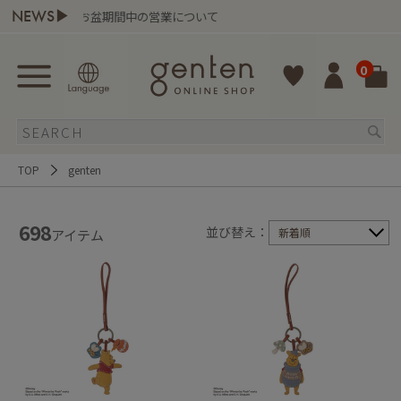
NEWS▶
お盆期間中の営業について
genten
0
TOP
genten
698
並び替え：
新着順
アイテム