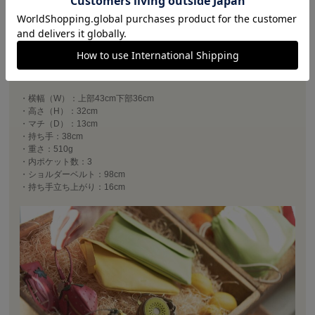
青空市場の活気ある風景をプリントしたブロークンツイルの2wayキャン
バスバッグ。
〈取り扱い上の注意・お手入れ方法〉
コットンキャンバス： アメダス 〇 デリケートクリーム × コンディショ
ニングクリーム × 泡クリーナー ×
・横幅（W）：上部43cm下部36cm
・高さ（H）：32cm
・マチ（D）：13cm
・持ち手：38cm
・重さ：510g
・内ポケット数：3
・ショルダーベルト：98cm
・持ち手立ち上がり：16cm