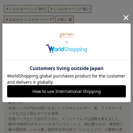
＃ショルダーバッグ 旅行
＃ショルダーバッグ 軽い
＃お出かけ ショルダーバッグ
＃軽い 夏
＃ショルダーバッグ 内ポケット
＃ショルダーバッグ 夏
＃内ポケット 軽い
＃内ポケット 夏
＃軽い 旅行
＃ショルダーバッグ キャンバス
商品詳細
ワンウォッシュした柔らかな綿麻のキャンバスは、素肌に触れても心地
のよいリラクシング素材。
湿度が高く汗ばむ夏季でも軽量で持ちやすく、春夏のお出かけの心強い
味方です。
生地バッグの汚れが気になるハンドルやショルダー、底、ファスナーエ
ンドなどは上質なカーフを使用。
生地バッグならではのラフさに、エフォートレスな品格を添えました。
麻55％綿45％のキャンバスをワンウォッシュ、綿の柔らかさ・保湿性と
麻の通気性、シャリ感・速乾性を併せ持つ「いいとこどり」の素材を使