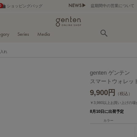
NEWS▶
0
ショッピングバッグ
egory
Series
Media
銭入れ
genten ゲンテン
スマートウォレット
9,900
円
（税込）
￥3,980以上お買い上げの
8月10日に出荷予定
カラー