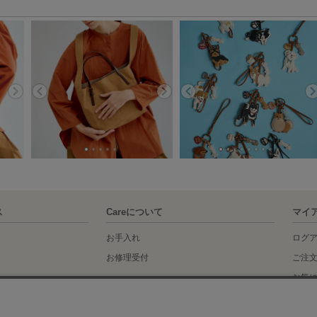
ス
Careについて
マイ
お手入れ
ログ
お修理受付
ご注
お気
idance
く表記