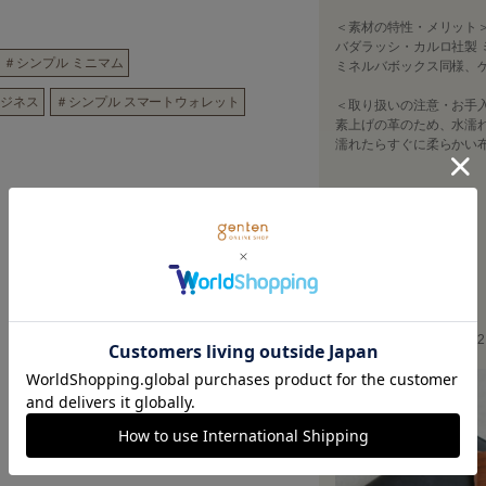
＜素材の特性・メリット
バダラッシ・カルロ社製 
＃シンプル ミニマム
ミネルバボックス同様、
ビジネス
＃シンプル スマートウォレット
＜取り扱いの注意・お手
素上げの革のため、水濡
濡れたらすぐに柔らかい
アメダス 〇 デリ
泡クリーナー○
・横幅（W）：3cm
・高さ（H）：10cm
・マチ（D）：1.5cm
・重さ：20g
・小銭入れの仕切り数：2