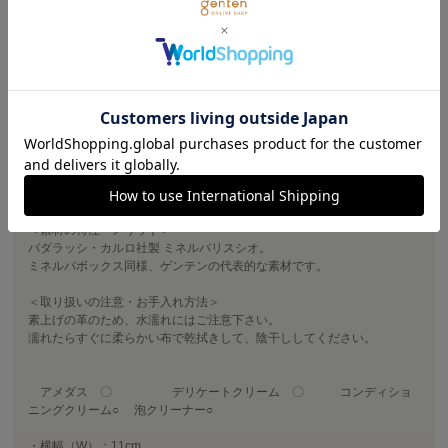
商品詳細
お馴染みミネルバリスシオを使用した、背広にもあうように薄くシャー
プに仕上げたシリアスな小物シリーズ。
使い勝手、仕様ともにシンプルかつミニマムに徹し、軽さを追求。ジャ
ケットの胸ポケット、パンツのバックポケットに収めてもがさばらない
のも魅力のひとつ。
ビジネスシーンでも信頼感を演出します。性別、年齢を問わずお使いい
ただけます。
＜素材の特性・メリット＞
バダラッシ・カルロ社製 ミネルバリスシオ。
ミネルバボックス同様、ゲンテンの代表的な素材です。
＜取り扱いの注意・お手入れ方法＞
素上げの革のため、水濡れにはご注意下さい。
濡れたらすぐに柔らかい布で乾拭きして、陰干ししてください。
アメダス 〇 デリケートクリーム 〇 コンディショ
ニングクリーム○ 泡クリーナー○
・横幅（W）：11cm