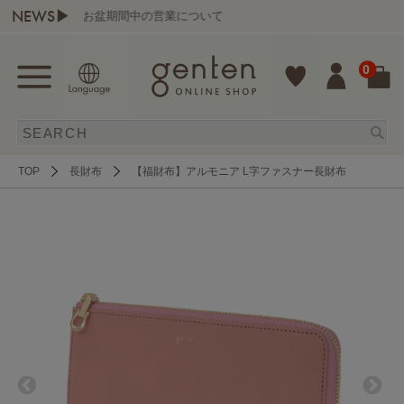
NEWS▶
お盆期間中の営業について
0
TOP
長財布
【福財布】アルモニア L字ファスナー長財布