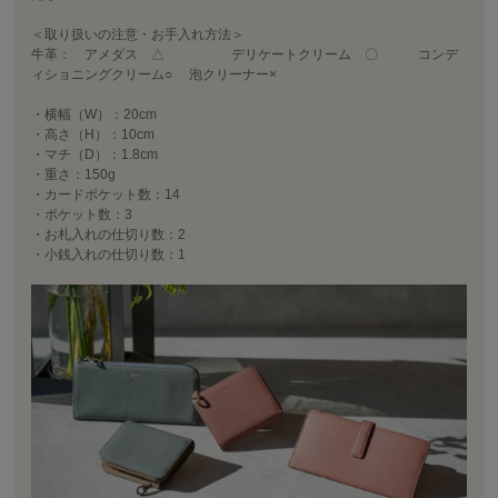
＜取り扱いの注意・お手入れ方法＞
牛革： アメダス △ デリケートクリーム 〇 コンデ
ィショニングクリーム○ 泡クリーナー×
・横幅（W）：20cm
・高さ（H）：10cm
・マチ（D）：1.8cm
・重さ：150g
・カードポケット数：14
・ポケット数：3
・お札入れの仕切り数：2
・小銭入れの仕切り数：1