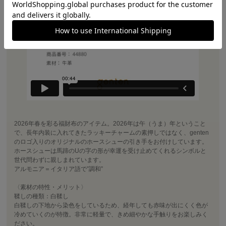
2026年春を彩る福財布のアイテム。2026年は午（うま）年ということ
で、長年内装に入れてきたラッキーチャームの素押しではなく、genten
のロゴ入りのオリジナルのホースシューの引き手をお付けしています。
ホースシューは馬蹄のUの字の形が幸運を受け止めてくれるシンボルと
世代問わずに親しまれています。
アルモニア＝イタリア語で”調和”
〈素材の特性・メリット〉
鞣しの種類：白鞣し
白鞣しの下地から染色をしているため、経年しても赤味が出にくく色が
冷めていくのが特徴。非常に軽量で、きめ細やかな手触りをお楽しみく
ださい。