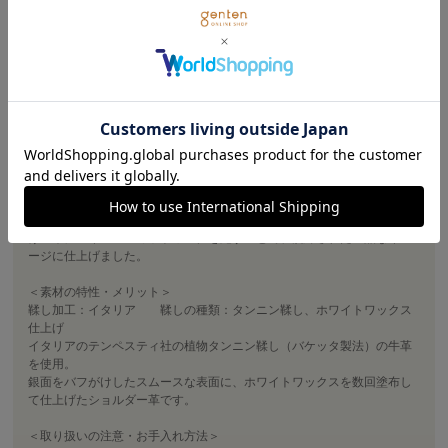
＃財布 定番
＃財布 上品
＃折り財布 牛革
＃折り財布 レディース
＃財布 カードポケット
＃折り財布 小銭入れ
商品詳細
gentenのアイコンのカットワークをレーザーカットで精巧に抜いた、マ
ルチカットワークのお財布シリーズ。
定番のミネルヴァをあえて使用せず、イタリアのホワイトワックス仕上
げの革にアイコンのカットワークを施すことで、洗練された上品なイメ
ージに仕上げました。
＜素材の特性・メリット＞
鞣し加工：イタリア 鞣しの種類：タンニン鞣し、ホワイトワックス
仕上げ
イタリアのテンペスティ社の植物タンニン鞣し（バケッタ製法）の牛革
を使用。
銀面をバフがけしたスムースな表面に、ホワイトワックスを数回塗布し
て仕上げたショルダー革です。
＜取り扱いの注意・お手入れ方法＞