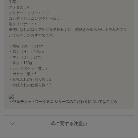
牛革：
アメダス：×
デリケートクリーム：〇
コンディショニングクリーム：○
泡クリーナー：○
※使いはじめはケア用品を使用せずに、乾拭きか柔らかい毛並みのブラ
シでのケアがおすすめです。
・横幅（W）：11cm
・高さ（H）：9.5cm
・マチ（D）：2cm
・重さ：130g
・カードポケット数：7
・ポケット数：5
・お札入れの仕切り数：2
・小銭入れの仕切り数：2
>>マルチカットワークミニ シリーズのこだわりについてはこちら
革に関する注意点