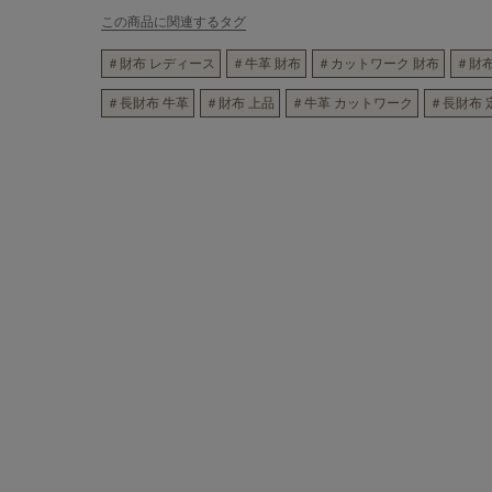
この商品に関連するタグ
＃財布 レディース
＃牛革 財布
＃カットワーク 財布
＃財布
＃長財布 牛革
＃財布 上品
＃牛革 カットワーク
＃長財布 