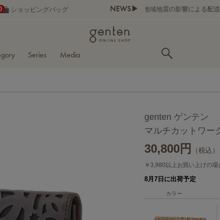
NEWS▶
0
ショッピングバッグ
egory
Series
Media
genten ゲンテン
マルチカットワーク
30,800
円
（税込）
￥3,980以上お買い上げの
8月7日に出荷予定
カラー