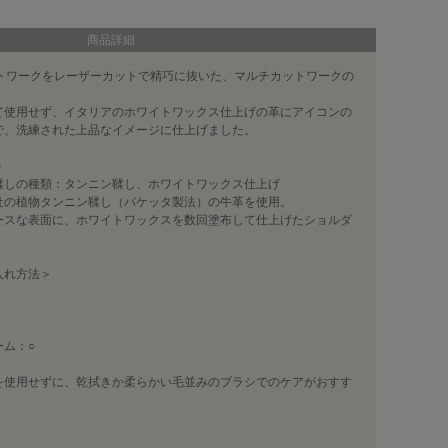
商品詳細
カットワークをレーザーカットで精巧に抜いた、マルチカットワークの
て使用せず、イタリアのホワイトワックス仕上げの革にアイコンの
で、洗練された上品なイメージに仕上げました。
＞
しの種類：タンニン鞣し、ホワイトワックス仕上げ
社の植物タンニン鞣し（バケッタ製法）の牛革を使用。
ースな表面に、ホワイトワックスを数回塗布して仕上げたショルダ
入れ方法＞
ーム：○
を使用せずに、乾拭きか柔らかい毛並みのブラシでのケアがおすす