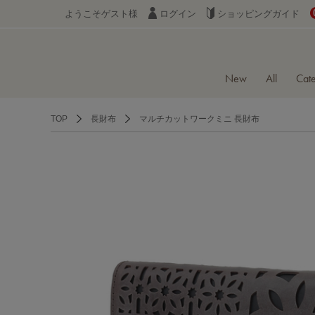
震の影響による配送遅延について
ようこそゲスト様
ログイン
ショッピングガイド
New
All
Cat
TOP
長財布
マルチカットワークミニ 長財布