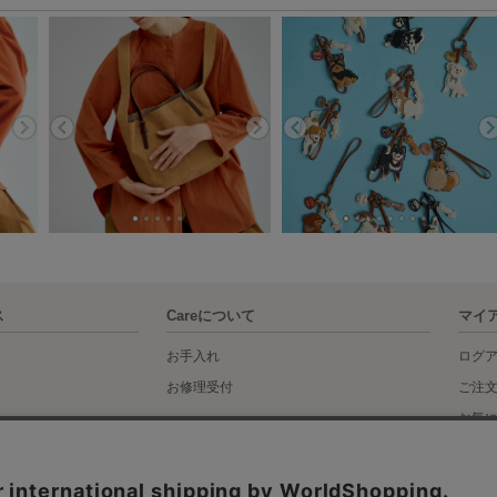
ス
Careについて
マイ
お手入れ
ログ
お修理受付
ご注
お気
idance
く表記