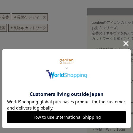
 定番
＃長財布 レディース
gentenのアイコンの
定番
＃長財布 カットワーク
お財布シリーズ。
定番のミネルヴァをあえ
カットワークを施すこと
＜素材の特性・メリット
鞣し加工：イタリア 鞣
イタリアのテンペスティ
銀面をバフがけしたスム
ー革です。
＜取り扱いの注意・お手
牛革：
アメダス：×
デリケートクリーム：〇
コンディショニングクリ
泡クリーナー：○
※使いはじめはケア用品
めです。
・横幅（W）：18cm