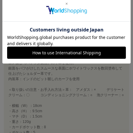
商品詳細
手作業で仕上げているホワイトワックス仕上げの革が、どこか冬の夜の
雪景色を思わせる財布シリーズ。
表面のワックスは使う程に革に浸透していき、やがて透明感のある革の
表情が現れます。
シンプルでクラシカルなデザインは手によく馴染み、ファッションアイ
テムとしても、ビジネスシーンにも活躍します。
〈素材の特性・メリット〉鞣し加工：イタリア 鞣しの種類：タンニ
ン鞣し、ホワイトワックス仕上げイタリアのテンペスティ社の植物タン
ニン鞣し（バケッタ製法）の牛革を使用。
銀面をバフがけしたスムースな表面にホワイトワックスを数回塗布して
仕上げたショルダー革です。
内装革：インドのピット鞣しのカーフを使用
＜取り扱いの注意・お手入れ方法＞革： アメダス：× デリケート
クリーム：〇 コンディショニングクリーム：○ 泡クリーナー：○
・横幅（W）：18cm
・高さ（H）：9.5cm
・マチ（D）：1.5cm
・重さ：120g
・カードポケット数：8
・ポケット数：5