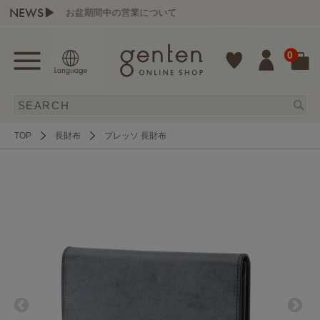
NEWS▶
お盆期間中の営業について
0
TOP
長財布
プレッソ 長財布