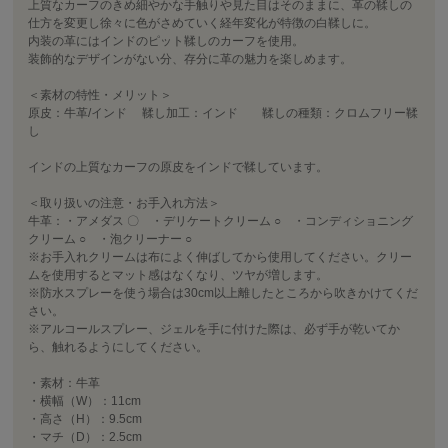
上質なカーフのきめ細やかな手触りや見た目はそのままに、革の鞣しの
仕方を変更し徐々に色がさめていく経年変化が特徴の白鞣しに。
内装の革にはインドのピット鞣しのカーフを使用。
装飾的なデザインがない分、存分に革の魅力を楽しめます。
＜素材の特性・メリット＞
原皮：牛革/インド 鞣し加工：インド 鞣しの種類：クロムフリー鞣
し
インドの上質なカーフの原皮をインドで鞣しています。
＜取り扱いの注意・お手入れ方法＞
牛革：・アメダス 〇 ・デリケートクリーム ○ ・コンディショニング
クリーム ○ ・泡クリーナー ○
※お手入れクリームは布によく伸ばしてから使用してください。クリー
ムを使用するとマット感はなくなり、ツヤが増します。
※防水スプレーを使う場合は30cm以上離したところから吹きかけてくだ
さい。
※アルコールスプレー、ジェルを手に付けた際は、必ず手が乾いてか
ら、触れるようにしてください。
・素材：牛革
・横幅（W）：11cm
・高さ（H）：9.5cm
・マチ（D）：2.5cm