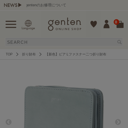
NEWS▶
gentenのお修理について
0
TOP
折り財布
【新色】ピア Lファスナー二つ折り財布