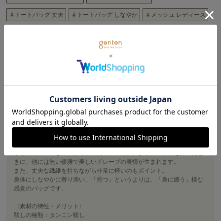
＃トートバッグ 丈夫
＃トートバッグ しなやか
＃メッシュ レディース
＃しなやか 丈夫
＃しなやか 軽い
＃メッシュ しなやか
＃メッシュ バッファローカーフ
＃メッシュ ペッレテッシル
商品詳細
まるでヴィンテージラグの様な風格、繊細で奥ゆかしい革の織物。
バッファローの丈夫さはさることながら、カーフのきめ細かく整った繊
維の特性により、バッグを持ったときに、他には無い優雅で美しいドレ
ープの表情が生まれます。
使用したのはバッファローカーフ。バッファローの丈夫さはさることな
がら、カーフのきめ細かく整った繊維の特性により、バッグを持ったと
きに、他には無い優雅で美しいドレープの表情が生まれます。
また、丈夫な繊維を持ちながら非常に軽いのもポイント。
身体にしなやかに寄り添い、「持つ」というよりは、「身に纏う」様な
感覚のバッグです。
〈素材の特性・メリット〉
鞣しの種類：タンニン鞣し