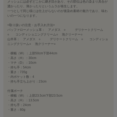
メッシュには必ずどこかに継ぎ目があり、その部位は色の染まり具合が
濃かったり、薄かったりというムラが発生します。
一つとして同じ様には仕上がらないのが後染め素材の魅力であり、味わ
いの一つになります。
<取り扱いの注意・お手入れ方法>
バッファローメッシュ革： アメダス ○ デリケートクリーム
○ コンディショニングクリーム○ 泡クリーナー○
山羊革： アメダス ○ デリケートクリーム ○ コンディショ
ニングクリーム○ 泡クリーナー○
・横幅（W）：上部50cm下部44cm
・高さ（H）：30cm
・マチ（D）：10cm
・持ち手：54cm
・重さ：735g
・内ポケット数：4
・持ち手立ち上がり：23cm
付属ポーチ
・横幅（W）：上部23.5cm下部23.5cm
・高さ（H）：13.5cm
・持ち手：24cm
・重さ：80g