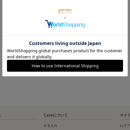
ス
Careについて
マイ
お手入れ
ログ