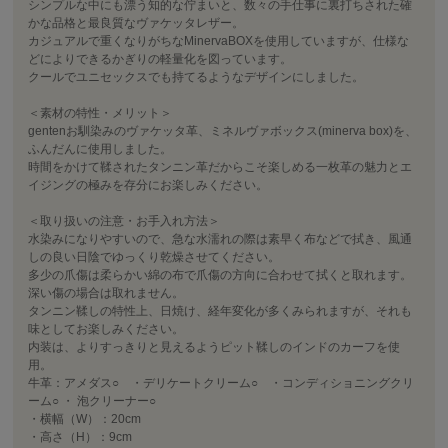
シンプルな中にも漂う知的な佇まいと、数々の手仕事に裏打ちされた確
かな品格と最良質なヴァケッタレザー。
カジュアルで重くなりがちなMinervaBOXを使用していますが、仕様な
どによりできるかぎりの軽量化を図っています。
クールでユニセックスでも持てるようなデザインにしました。
＜素材の特性・メリット＞
gentenお馴染みのヴァケッタ革、ミネルヴァボックス(minerva box)を、
ふんだんに使用しました。
時間をかけて鞣されたタンニン革だからこそ楽しめる一枚革の魅力とエ
イジングの極みを存分にお楽しみください。
＜取り扱いの注意・お手入れ方法＞
水染みになりやすいので、急な水濡れの際は素早く布などで拭き、風通
しの良い日陰でゆっくり乾燥させてください。
多少の爪傷は柔らかい綿の布で爪傷の方向に合わせて拭くと取れます。
深い傷の場合は取れません。
タンニン鞣しの特性上、日焼け、経年変化が多くみられますが、それも
味としてお楽しみください。
内装は、よりすっきりと見えるようピット鞣しのインドのカーフを使
用。
牛革：アメダス○ ・デリケートクリーム○ ・コンディショニングクリ
ーム○ ・ 泡クリーナー○
・横幅（W）：20cm
・高さ（H）：9cm