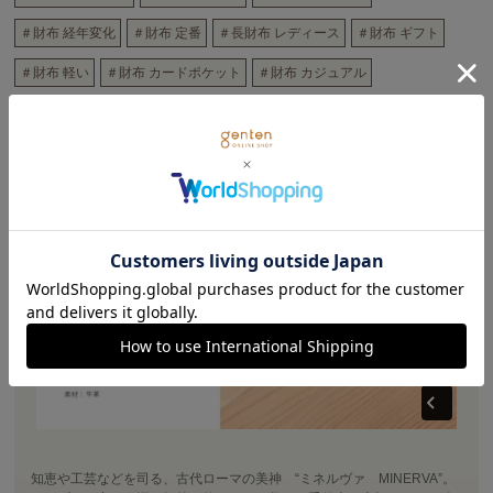
＃財布 経年変化
＃財布 定番
＃長財布 レディース
＃財布 ギフト
＃財布 軽い
＃財布 カードポケット
＃財布 カジュアル
商品詳細
知恵や工芸などを司る、古代ローマの美神 “ミネルヴァ MINERVA”。