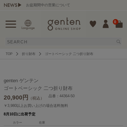
NEWS▶
お盆期間中の営業について
0
TOP
折り財布
ゴートベーシック 二つ折り財布
genten ゲンテン
ゴートベーシック 二つ折り財布
品番：44364-50
20,900
円
（税込）
￥3,980以上お買い上げの場合送料無料
8月10日に出荷予定
カラー
在庫