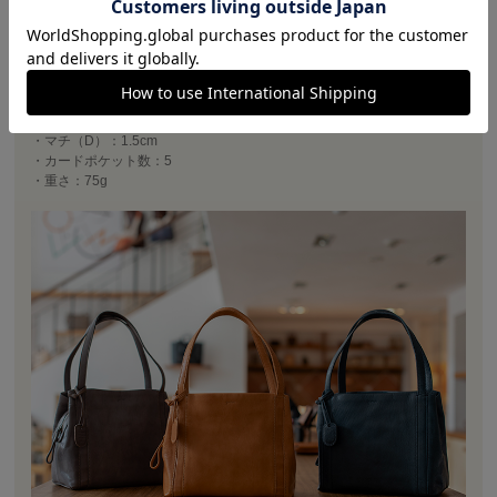
ゴートは比較的摩擦に強く、多少の汚れは乾いたタオルなどでサッと拭
くだけでキズやシミが付きにくいのが特徴です。
山羊革：アメダス○ デリケートクリーム○
・素材：山羊革
・横幅（W）：10.5cm
・高さ（H）：8.5cm
・マチ（D）：1.5cm
・カードポケット数：5
・重さ：75g