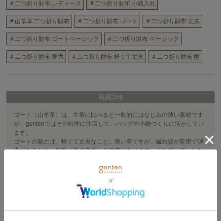
＃二つ折り財布 レディース
＃二つ折り財布 小銭入れ
＃山羊革 二つ折り財布
＃二つ折り財布 ゴート
＃二つ折り財布 丈夫
＃二つ折り財布 ゴートベーシック
＃二つ折り財布 ベーシック
＃二つ折り財布 弾力
＃二つ折り財布 軽くて丈夫
＃二つ折り財布 雨
商品詳細
ゴート（山羊革）は、牛革に比べると一般的にはなじみの薄い素材です
が、gentenではその特性に注目して、バッグや小物づくりに活かしてい
ます。
ゴートの魅力は、軽くて丈夫なこと。薄い革ですが、繊維質が緊密で弾
力があるため、銀面（革の表面）の強度があります。それでいて、しな
やか。さらに雨染みにも強く、扱いやすい革ですので、幅広い年代のお
客さまにお使いいただいています。
ムラ染めをしたあとに、革の表面にメノウなどの石をあてて磨き上げ、
摩擦によって透明感のある艶や色の濃淡を出す、グレージング加工とい
うひと手間をかけています。
<取り扱いの注意・お手入れ方法>