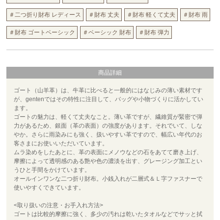
＃二つ折り財布 レディース
＃財布 丈夫
＃財布 軽くて丈夫
＃財布 雨
＃財布 ゴートベーシック
＃ベーシック 財布
＃財布 弾力
商品詳細
ゴート（山羊革）は、牛革に比べると一般的にはなじみの薄い素材です
が、gentenではその特性に注目して、バッグや小物づくりに活かしてい
ます。
ゴートの魅力は、軽くて丈夫なこと。薄い革ですが、繊維質が緊密で弾
力があるため、銀面（革の表面）の強度があります。それでいて、しな
やか。さらに雨染みにも強く、扱いやすい革ですので、幅広い年代のお
客さまにお使いいただいています。
ムラ染めをしたあとに、革の表面にメノウなどの石をあてて磨き上げ、
摩擦によって透明感のある艶や色の濃淡を出す、グレージング加工とい
うひと手間をかけています。
オールインワンな二つ折り財布。小銭入れが二層式＆Ｌ字ファスナーで
使いやすくできています。
<取り扱いの注意・お手入れ方法>
ゴートは比較的摩擦に強く、多少の汚れは乾いたタオルなどでサッと拭