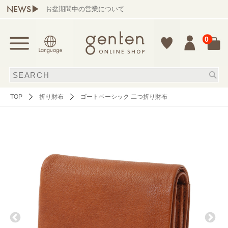
NEWS▶
お盆期間中の営業について
0
TOP
折り財布
ゴートベーシック 二つ折り財布