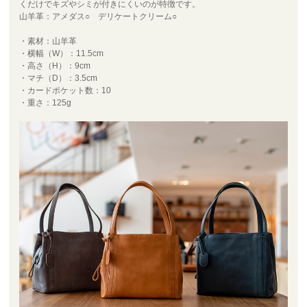
くだけでキズやシミが付きにくいのが特徴です。
山羊革：アメダス○ デリケートクリーム○
・素材：山羊革
・横幅（W）：11.5cm
・高さ（H）：9cm
・マチ（D）：3.5cm
・カードポケット数：10
・重さ：125g