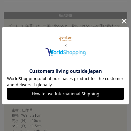
商品詳細
ゴート（山羊革）は、牛革に比べると一般的にはなじみの薄い素材です
が、gentenではその特性に注目して、バッグや小物づくりに活かしてい
ます。
ゴートの魅力は、軽くて丈夫なこと。薄い革ですが、繊維質が緊密で弾
力があるため、銀面（革の表面）の強度があります。それでいて、しな
やか。さらに雨染みにも強く、扱いやすい革ですので、幅広い年代のお
客さまにお使いいただいています。
ムラ染めをしたあとに、革の表面にメノウなどの石をあてて磨き上げ、
摩擦によって透明感のある艶や色の濃淡を出す、グレージング加工とい
うひと手間をかけています。
<取り扱いの注意・お手入れ方法>
ゴートは比較的摩擦に強く、多少の汚れは乾いたタオルなどでサッと拭
くだけでキズやシミが付きにくいのが特徴です。
山羊革：アメダス○ デリケートクリーム○
・素材：山羊革
・横幅（W）：21cm
・高さ（H）：10cm
・マチ（D）：1.5cm