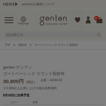
NEWS▶
gentenのお修理について
0
TOP
長財布
ゴートベーシック ラウンド長財布
genten ゲンテン
ゴートベーシック ラウンド長財布
品番：44360-50
30,800
円
（税込）
￥3,980以上お買い上げの場合送料無料
8月10日に出荷予定
カラー
在庫