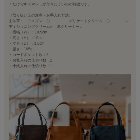
くだけでキズやシミが付きにくいのが特徴です。
〈取り扱い上の注意・お手入れ方法〉
山羊革： アメダス 〇 デリケートクリーム 〇 コン
ディショニングクリーム○ 泡クリーナー○
・横幅（W）：10.5cm
・高さ（H）：10cm
・マチ（D）：3.5cm
・重さ：105g
・カードポケット数：7
・お札入れの仕切り数：2
・小銭入れの仕切り数：1