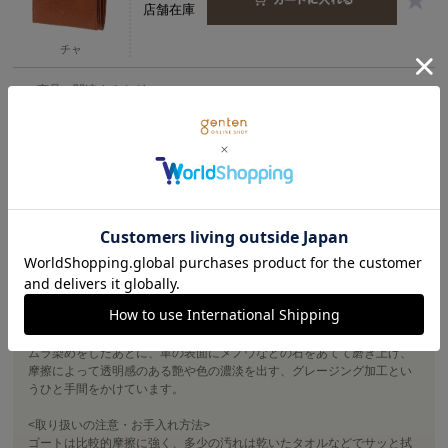
店舗在庫
チャ
この商品に関連するタグ
商品詳細
ゴート（山羊革）は、牛革に比べると一般的にはなじみの薄い素材です
が、gentenではその特性に注目して、バッグや小物づくりに活かしてい
ます。
ゴートの魅力は、軽くて丈夫なこと。薄い革ですが、繊維質が緊密で弾
力があるため、銀面（革の表面）の強度があります。それでいて、しな
やか。
さらに雨染みにも強く、扱いやすい革ですので、幅広い年代のお客さま
にお使いいただいています。
ムラ染めをしたあとに、革の表面にメノウなどの石をあてて磨き上げ、
摩擦によって透明感のある艶や色の濃淡を出す、グレージング加工とい
うひと手間をかけています。
<取り扱いの注意・お手入れ方法>
ゴートは比較的摩擦に強く、多少の汚れは乾いたタオルなどでサッと拭