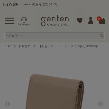
NEWS▶
gentenのお修理について
0
TOP
折り財布
【新色】ゴートベーシック 二つ折りBOX財布