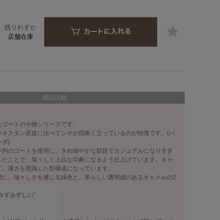
残りわずか
店舗在庫
商品詳細
たゴートの小物シリーズです。
パキスタン原皮に比べてシボが四角く立っているのが特徴です。(パ
ボ)
小判のゴートを使用し、きめ細やかな肌目でカジュアルになりすぎ
したことで、瑞々しく上品な印象になるよう仕上げています。キャ
て、薄さを意識した型構成になっています。
望に、瑞々しさを感じる緑色と、革らしい透明感のあるキャメルの2
みずみずしい”
〉