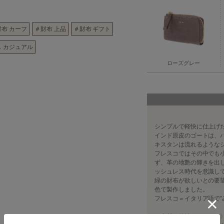
財布 カーフ
＃財布 上品
＃財布 ギフト
 カジュアル
ローズグレー
シンプルで軽快に仕上げ
インド原皮のゴートは、
キスタンは流れるようなシ
フレスコではその中でも
ず、革の地艶の輝きを出
ッシュレス時代を意識し
緑の財布が欲しいとの要
色で製作しました。
フレスコ＝イタリア語で”
〈素材の特性・メリット