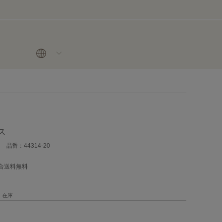
ス
品番：44314-20
場合送料無料
在庫