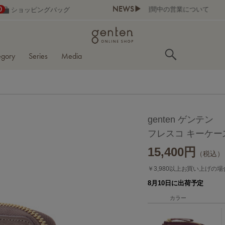
NEWS▶
0
ショッピングバッグ
egory
Series
Media
genten ゲンテン
フレスコ キーケー
15,400
円
（税込）
￥3,980以上お買い上げの
8月10日に出荷予定
カラー