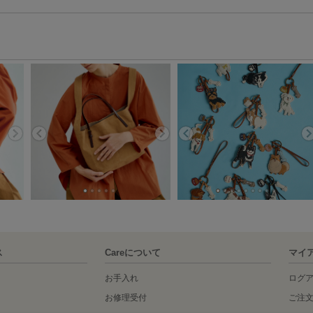
ス
Careについて
マイ
お手入れ
ログ
お修理受付
ご注