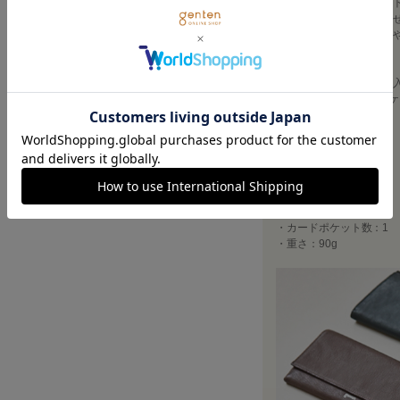
インド原皮の小判のゴー
す。キットまではいきま
す。シボが四角くきめ細
したカーフを使用。
＜取り扱いの注意・お手
・アメダス：○ ・デリケ
ナー：○
・素材：山羊革
・横幅（W）：12cm
・高さ（H）：7.5cm
・マチ（D）：2cm
・キーフック数：5
・カードポケット数：1
・重さ：90g