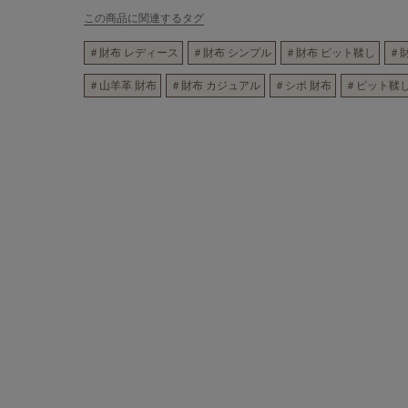
この商品に関連するタグ
＃財布 レディース
＃財布 シンプル
＃財布 ピット鞣し
＃
＃山羊革 財布
＃財布 カジュアル
＃シボ 財布
＃ピット鞣し