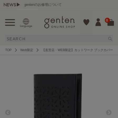
NEWS▶
gentenのお修理について
0
TOP
Web限定
【直営店・WEB限定】カットワーク ブックカバー