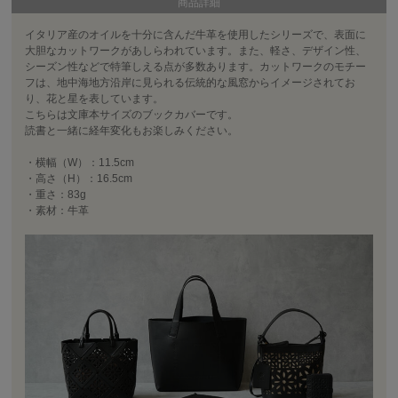
商品詳細
イタリア産のオイルを十分に含んだ牛革を使用したシリーズで、表面に
大胆なカットワークがあしらわれています。また、軽さ、デザイン性、
シーズン性などで特筆しえる点が多数あります。カットワークのモチー
フは、地中海地方沿岸に見られる伝統的な風窓からイメージされてお
り、花と星を表しています。
こちらは文庫本サイズのブックカバーです。
読書と一緒に経年変化もお楽しみください。
・横幅（W）：11.5cm
・高さ（H）：16.5cm
・重さ：83g
・素材：牛革