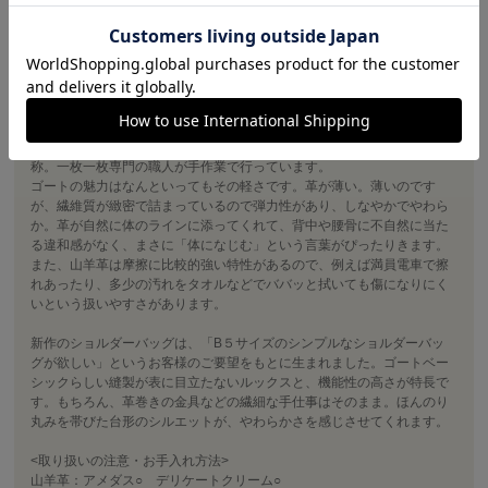
「ゴートベーシック」が登場です。
ゴートヌメは仕上げにウォッシュ加工をかけ、表面にバフ加工（焦が
し）を入れることでヴィンテージ感を演出しておりましたが、ゴートベ
ーシックでは、製品後のバフ加工ではなく、革の段階でグレージングと
いう仕上げ加工を加えています。素上げの山羊革にグレージング加工を
施す事で素材のそのものの持つ表情をより際立たせ、奥行き感のある仕
上がりにしています。
※グレージング加工＝革の表面にメノウ石を当て磨き上げる仕上げの名
称。一枚一枚専門の職人が手作業で行っています。
ゴートの魅力はなんといってもその軽さです。革が薄い。薄いのです
が、繊維質が緻密で詰まっているので弾力性があり、しなやかでやわら
か。革が自然に体のラインに添ってくれて、背中や腰骨に不自然に当た
る違和感がなく、まさに「体になじむ」という言葉がぴったりきます。
また、山羊革は摩擦に比較的強い特性があるので、例えば満員電車で擦
れあったり、多少の汚れをタオルなどでババッと拭いても傷になりにく
いという扱いやすさがあります。
新作のショルダーバッグは、「B５サイズのシンプルなショルダーバッ
グが欲しい」というお客様のご要望をもとに生まれました。ゴートベー
シックらしい縫製が表に目立たないルックスと、機能性の高さが特長で
す。もちろん、革巻きの金具などの繊細な手仕事はそのまま。ほんのり
丸みを帯びた台形のシルエットが、やわらかさを感じさせてくれます。
<取り扱いの注意・お手入れ方法>
山羊革：アメダス○ デリケートクリーム○