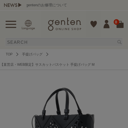
NEWS▶
gentenのお修理について
0
TOP
手提げバッグ
【直営店・WEB限定】サスカットバスケット 手提げバッグ M