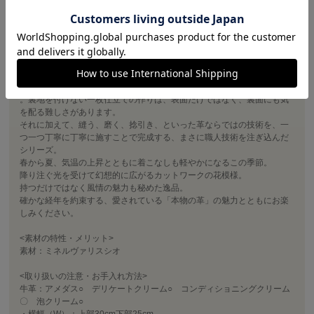
通常バスケットの「編む」を「縫う」ことにより、構造線を持たない一
体成型にも似た作りを実現。
素材は、イタリア、バダラッシ・カルロ社のミネルヴァリスシオの原厚
（1.8mm～2mm）を使用。
見た目は、フラットで硬質、それでいてしっとりとした暖かみを含む表
情が同居した、まさに「革らしさ」を存分にお楽しみいただけるのが最
大の魅力
。裏地を付けない一枚仕立ての作りは、表面だけではなく、裏面にも気
を配る難しさがあります。
それに加えて、縫う、磨く、捻引き、といった革ならではの技術を、一
つ一つ丁寧に丁寧に施すことで完成する、まさに職人技術を注ぎ込んだ
シリーズ。
春から夏、気温の上昇とともに着こなしも軽やかになるこの季節。
降り注ぐ光を受けて幻想的に広がるカットワークの花模様。
持つだけではなく風情の魅力も秘めた逸品。
確かな経年を約束する、愛されている「本物の革」の魅力とともにお楽
しみください。
<素材の特性・メリット>
素材：ミネルヴァリスシオ
<取り扱いの注意・お手入れ方法>
牛革：アメダス○ デリケートクリーム○ コンディショニングクリーム
〇 泡クリーム○
・横幅（W）：上部30cm下部25cm