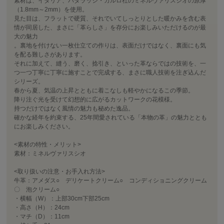
素材は、イタリア、バダラッシ・カルロ社のミネルヴァリスシオの原厚
（1.8mm～2mm）を使用。
見た目は、フラットで硬質、それでいてしっとりとした暖かみを含む表
情が同居した、まさに「革らしさ」を存分にお楽しみいただけるのが最
大の魅力
。裏地を付けない一枚仕立ての作りは、表面だけではなく、裏面にも気
を配る難しさがあります。
それに加えて、縫う、磨く、捻引き、といった革ならではの技術を、一
つ一つ丁寧に丁寧に施すことで完成する、まさに職人技術を注ぎ込んだ
シリーズ。
春から夏、気温の上昇とともに着こなしも軽やかになるこの季節。
降り注ぐ光を受けて幻想的に広がるカットワークの花模様。
持つだけではなく風情の魅力も秘めた逸品。
確かな経年を約束する、25年間愛されている「本物の革」の魅力ととも
にお楽しみください。
<素材の特性・メリット>
素材：ミネルヴァリスシオ
<取り扱いの注意・お手入れ方法>
牛革：アメダス○ デリケートクリーム○ コンディショニングクリーム
〇 泡クリーム○
・横幅（W）：上部30cm下部25cm
・高さ（H）：24cm
・マチ（D）：11cm