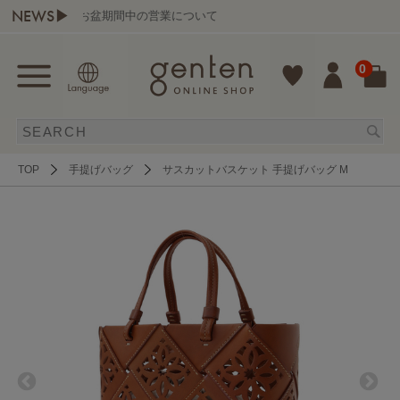
NEWS▶
お盆期間中の営業について
ge
0
TOP
手提げバッグ
サスカットバスケット 手提げバッグ M