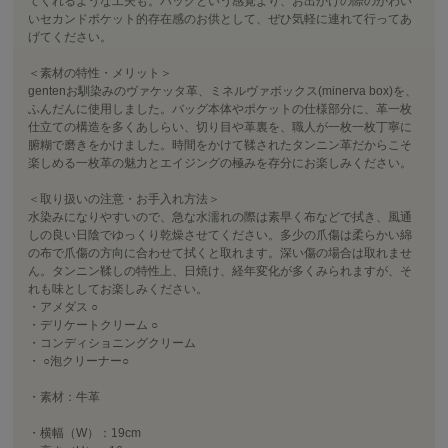
てくれるような工夫も。バッグという感覚より、お出かけの際のかわい
いセカンドポケット的存在感のお供として、ぜひ気軽に連れて行ってあ
げてください。
＜素材の特性・メリット＞
gentenお馴染みのヴァケッタ革、ミネルヴァボックス(minerva box)を、
ふんだんに使用しました。バッグ本体やポケットの仕様部分に、革一枚
仕立ての構造を多くあしらい、切り目や革裏を、職人が一枚一枚丁寧に
腑糊で磨きをかけました。時間をかけて鞣されたタンニン革だからこそ
楽しめる一枚革の魅力とエイジングの極みを存分にお楽しみください。
＜取り扱いの注意・お手入れ方法＞
水染みになりやすいので、急な水濡れの際は素早く布などで拭き、風通
しの良い日陰でゆっくり乾燥させてください。多少の爪傷は柔らかい綿
の布で爪傷の方向に合わせて拭くと取れます。深い傷の場合は取れませ
ん。タンニン鞣しの特性上、日焼け、経年変化が多くみられますが、そ
れも味としてお楽しみください。
・アメダス ○
・デリケートクリーム ○
・コンディショニングクリーム
・ ○泡クリーナー○
・素材：牛革
・横幅（W）：19cm