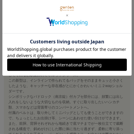
ヴァケッタレザーの魅力を存分に味わえながら、なおかつ絶妙なデザイ
ン、秀逸なディティールとカッティングが、持つ人のスタイルを格上げ
してくれるお馴染みのミネルヴァシリーズ。
この新型は、インラインで作られてるバッグをそのままキュッと小さく
したような、キャッチーな存在感がとにかくかわいいミニ２wayショル
ダーです。
シンボリックなパドロック（南京錠）付カブセ部分には、頻繁には出し
入れをしないような大切なものを収納。すぐに取り出したいハンカチ
類、スマホなどは背面寄りのコンパートメントへ。
付属のベルトは、取り外してミニバッグとしても使うことができますの
で、ちょっとしたお出掛け等、シーンにあわせた使い分けができます。
また、前胴、背胴それぞれから地続きで底マチまでが一枚仕立てで裁断
される構造で、斜めがけにした際に体に当たり過ぎず、柔軟に寄り添っ