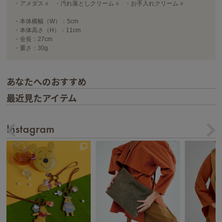
・アメダス ○ ・汚れ落としクリーム ○ ・お手入れクリーム ○
・本体横幅（W）：5cm
・本体高さ（H）：11cm
・全長：27cm
・重さ：30g
あなたへのおすすめ
最近見たアイテム
Instagram