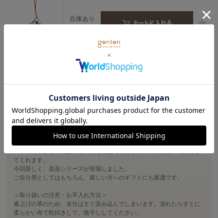
在庫あり
店舗在庫
チャ
この商品に関連するタグ
＃チャーム 牛革
＃チャーム ギフト
商品詳細
動物や食べ物をモチーフに作られた、人気のチャームシリーズ。
レザーのやさしい風合いと綺麗な発色で毎日をワクワク楽しい気分にし
てくれます。
今回新しく、楽器シリーズが登場しました。
ご自分用としてはもちろん、親しい方へのギフトにも最適です。
＜取り扱いの注意・お手入れ方法＞
素上げの革のため、水分はすぐ染み込んでしまいます。濡れたらすぐに
柔らかい布で乾拭きして、陰干ししてください。