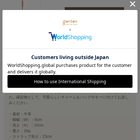
在庫あり
店舗在庫
トイプードル
この商品に関連するタグ
商品詳細
動物や食べ物をモチーフに作られたチャームシリーズ。
レザーのやさしい風合いと綺麗な発色で毎日をワクワク楽しい気分にし
てくれます。戌年の、チワワとトイプードルの2パターンでご用意しまし
た。縁起物として、可愛らしいチャームをバッグやキーに付けてお楽し
みください。
・素材：牛革
・横幅（W）：6cm
・高さ（H）：10cm
・重さ：30g
・ストラップ長さ：23cm