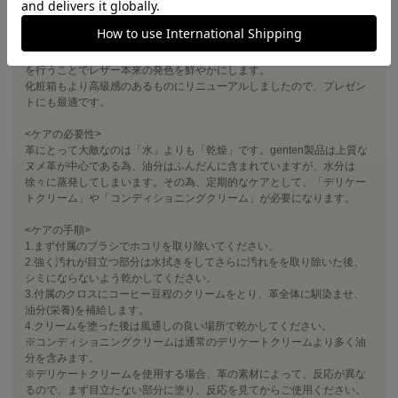
継続してお使いいただける様、ブラシが13cmサイズの馬毛ブラシを採用
しました。また、クリーム、スプレーはもちろんブラシ、クロスにも
gentenロゴを載せました。レザーを乾燥や汚れから守り、100％の保湿
を行うことでレザー本来の発色を鮮やかにします。
化粧箱もより高級感のあるものにリニューアルしましたので、プレゼン
トにも最適です。
<ケアの必要性>
革にとって大敵なのは「水」よりも「乾燥」です。genten製品は上質な
ヌメ革が中心である為、油分はふんだんに含まれていますが、水分は
徐々に蒸発してしまいます。その為、定期的なケアとして、「デリケー
トクリーム」や「コンディショニングクリーム」が必要になります。
<ケアの手順>
1.まず付属のブラシでホコリを取り除いてください。
2.強く汚れが目立つ部分は水拭きをしてさらに汚れをを取り除いた後、
シミにならないよう乾かしてください。
3.付属のクロスにコーヒー豆程のクリームをとり、革全体に馴染ませ、
油分(栄養)を補給します。
4.クリームを塗った後は風通しの良い場所で乾かしてください。
※コンディショニングクリームは通常のデリケートクリームより多く油
分を含みます。
※デリケートクリームを使用する場合、革の素材によって、反応が異な
るので、まず目立たない部分に塗り、反応を見てからご使用ください。