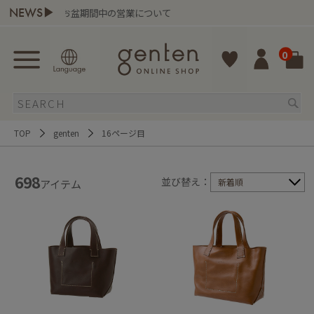
NEWS▶
お盆期間中の営業について
gen
0
TOP
genten
16ページ目
698
並び替え：
新着順
アイテム