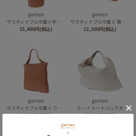
genten
genten
サスティナブル巾着Ⅱ手持ちタイプ
サスティナブル巾着Ⅱ 貴重品ポーチ
15,400
円
(税込)
13,200
円
(税込)
genten
genten
サスティナブル巾着Ⅱ ワンハンドルトート
ルーナ トートバッグ大
36,300
円
(税込)
38,500
円
(税込)