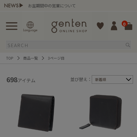
NEWS▶
お盆期間中の営業について
ge
0
TOP
商品一覧
3ページ目
698
並び替え：
新着順
アイテム