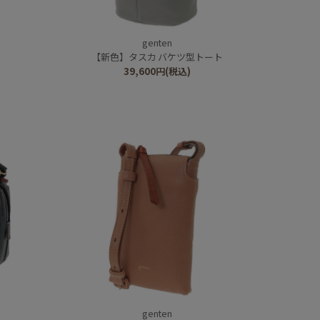
genten
【新色】タスカ バケツ型トート
39,600
円
(税込)
genten