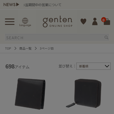
NEWS▶
期間中の営業について
gentenの
0
TOP
商品一覧
3ページ目
698
並び替え：
新着順
アイテム