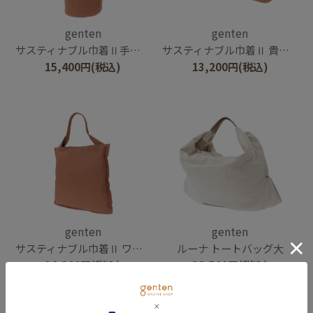
genten
genten
サスティナブル巾着Ⅱ手持ちタイプ
サスティナブル巾着Ⅱ 貴重品ポーチ
15,400
円
(税込)
13,200
円
(税込)
genten
genten
サスティナブル巾着Ⅱ ワンハンドルトート
ルーナ トートバッグ大
36,300
円
(税込)
38,500
円
(税込)